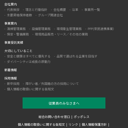
会社案内
代表挨拶
理念と行動指針
会社概要
沿革
事業所一覧
主要資格保持者数
グループ関連会社
事業案内
清掃管理業務
設備管理業務
環境衛生管理業務
PPP(官民連携事業）
保安・警備業務
環境用品販売・リース／その他の業務
事業受託実績
大切にしていること
安全と健康はすべてに優先する
品質で選ばれる企業を目指す
ダイバーシティは成長の原動力
新着情報
採用情報
新卒採用
障がい者／外国籍の方の採用について
個人情報の取扱いに関する告知文
従業員のみなさまへ
総合お問い合わせ窓口
ポッポレス
個人情報の取扱いに関する告知文
リンク
個人情報保護方針