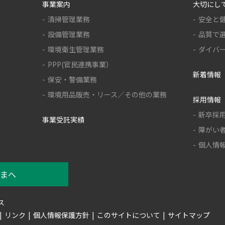
事業案内
大切にし
清掃管理業務
安全と
設備管理業務
品質で
環境衛生管理業務
ダイバ
PPP(官民連携事業）
新着情報
保安・警備業務
環境用品販売・リース／その他の業務
採用情報
新卒採
事業受託実績
障がい
個人情
まへ
ス
リンク
個人情報保護方針
このサイトについて
サイトマップ