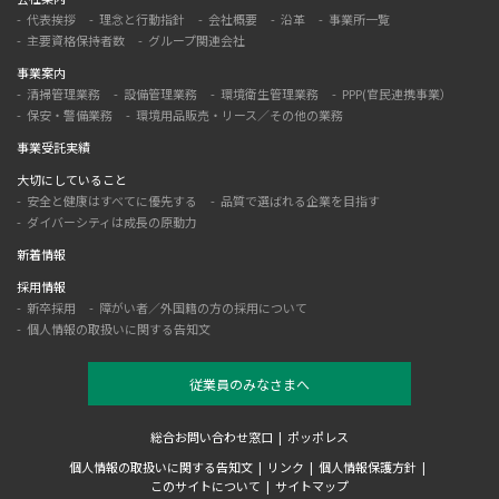
代表挨拶
理念と行動指針
会社概要
沿革
事業所一覧
主要資格保持者数
グループ関連会社
事業案内
清掃管理業務
設備管理業務
環境衛生管理業務
PPP(官民連携事業）
保安・警備業務
環境用品販売・リース／その他の業務
事業受託実績
大切にしていること
安全と健康はすべてに優先する
品質で選ばれる企業を目指す
ダイバーシティは成長の原動力
新着情報
採用情報
新卒採用
障がい者／外国籍の方の採用について
個人情報の取扱いに関する告知文
従業員のみなさまへ
総合お問い合わせ窓口
ポッポレス
個人情報の取扱いに関する告知文
リンク
個人情報保護方針
このサイトについて
サイトマップ