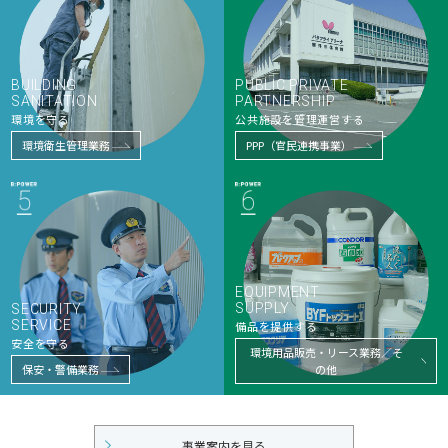
BUILDING
PUBLIC PRIVATE
SANITATION
PARTNERSHIP
環境を守る
公共施設を管理運営する
環境衛生管理業務
PPP（官民連携事業）
EQUIPMENT
SUPPLY
SECURITY
SERVICE
備品を提供する
安全を守る
環境用品販売・リース業務／そ
保安・警備業務
の他
事業案内を見る