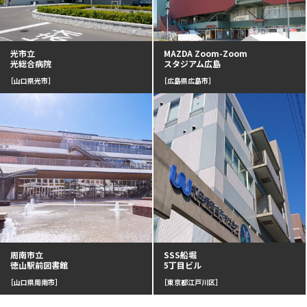
光市立
MAZDA Zoom-Zoom
光総合病院
スタジアム広島
［山口県光市］
［広島県広島市］
周南市立
SSS船堀
徳山駅前図書館
5丁目ビル
［山口県周南市］
［東京都江戸川区］