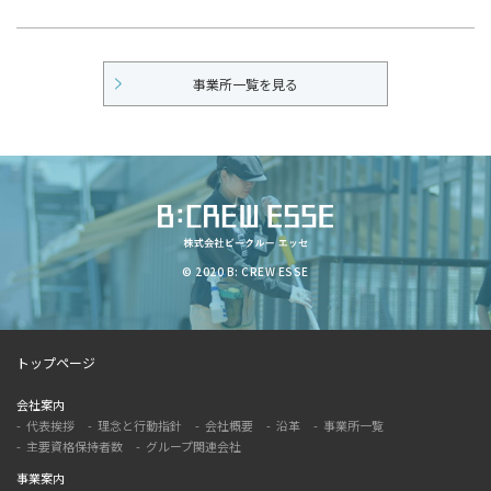
事業所一覧を見る
© 2020 B: CREW ESSE
トップページ
会社案内
代表挨拶
理念と行動指針
会社概要
沿革
事業所一覧
主要資格保持者数
グループ関連会社
事業案内