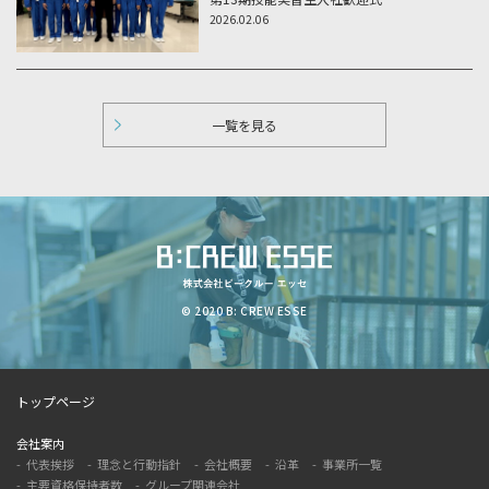
2026.02.06
一覧を見る
© 2020 B: CREW ESSE
トップページ
会社案内
代表挨拶
理念と行動指針
会社概要
沿革
事業所一覧
主要資格保持者数
グループ関連会社