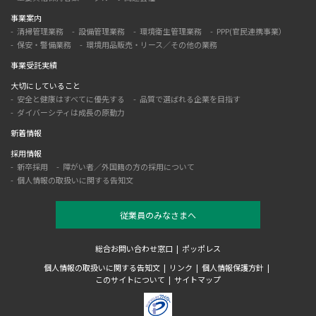
事業案内
清掃管理業務
設備管理業務
環境衛生管理業務
PPP(官民連携事業）
保安・警備業務
環境用品販売・リース／その他の業務
事業受託実績
大切にしていること
安全と健康はすべてに優先する
品質で選ばれる企業を目指す
ダイバーシティは成長の原動力
新着情報
採用情報
新卒採用
障がい者／外国籍の方の採用について
個人情報の取扱いに関する告知文
従業員のみなさまへ
総合お問い合わせ窓口
ポッポレス
個人情報の取扱いに関する告知文
リンク
個人情報保護方針
このサイトについて
サイトマップ