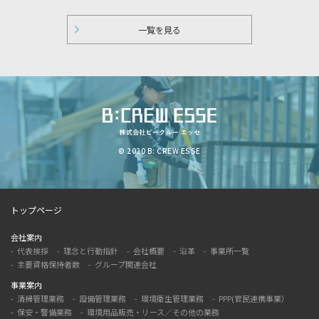
一覧を見る
© 2020 B: CREW ESSE
トップページ
会社案内
代表挨拶
理念と行動指針
会社概要
沿革
事業所一覧
主要資格保持者数
グループ関連会社
事業案内
清掃管理業務
設備管理業務
環境衛生管理業務
PPP(官民連携事業）
保安・警備業務
環境用品販売・リース／その他の業務