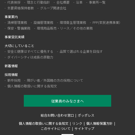
代表挨拶
理念と行動指針
会社概要
沿革
事業所一覧
主要資格保持者数
グループ関連会社
事業案内
清掃管理業務
設備管理業務
環境衛生管理業務
PPP(官民連携事業）
保安・警備業務
環境用品販売・リース／その他の業務
事業受託実績
大切にしていること
安全と健康はすべてに優先する
品質で選ばれる企業を目指す
ダイバーシティは成長の原動力
新着情報
採用情報
新卒採用
障がい者／外国籍の方の採用について
個人情報の取扱いに関する告知文
従業員のみなさまへ
総合お問い合わせ窓口
ポッポレス
個人情報の取扱いに関する告知文
リンク
個人情報保護方針
このサイトについて
サイトマップ