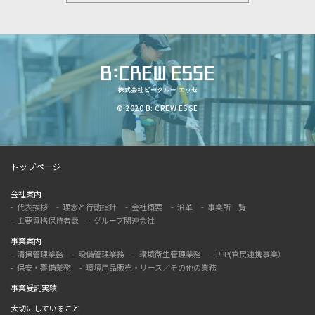
© 2020 B: CREW ESSE
トップページ
会社案内
代表挨拶
理念と行動指針
会社概要
沿革
事業所一覧
主要資格保持者数
グループ関連会社
事業案内
清掃管理業務
設備管理業務
環境衛生管理業務
PPP(官民連携事業）
保安・警備業務
環境用品販売・リース／その他の業務
事業受託実績
大切にしていること