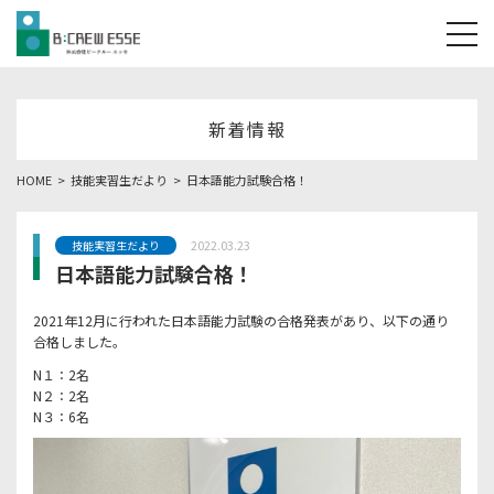
tog
新着情報
HOME
技能実習生だより
日本語能力試験合格！
2022.03.23
技能実習生だより
日本語能力試験合格！
2021年12月に行われた日本語能力試験の合格発表があり、以下の通り
合格しました。
N１：2名
N２：2名
N３：6名