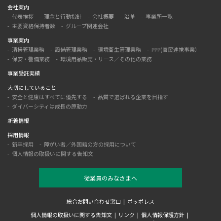
会社案内
代表挨拶
理念と行動指針
会社概要
沿革
事業所一覧
主要資格保持者数
グループ関連会社
事業案内
清掃管理業務
設備管理業務
環境衛生管理業務
PPP(官民連携事業）
保安・警備業務
環境用品販売・リース／その他の業務
事業受託実績
大切にしていること
安全と健康はすべてに優先する
品質で選ばれる企業を目指す
ダイバーシティは成長の原動力
新着情報
採用情報
新卒採用
障がい者／外国籍の方の採用について
個人情報の取扱いに関する告知文
従業員のみなさまへ
総合お問い合わせ窓口
ポッポレス
個人情報の取扱いに関する告知文
リンク
個人情報保護方針