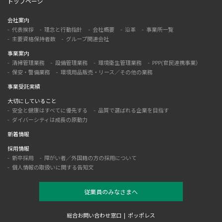
トップページ
会社案内
代表挨拶
理念と行動指針
会社概要
沿革
事業所一覧
主要資格保持者数
グループ関連会社
事業案内
清掃管理業務
設備管理業務
環境衛生管理業務
PPP(官民連携事業）
保安・警備業務
環境用品販売・リース／その他の業務
事業受託実績
大切にしていること
安全と健康はすべてに優先する
品質で選ばれる企業を目指す
ダイバーシティは成長の原動力
新着情報
採用情報
新卒採用
障がい者／外国籍の方の採用について
個人情報の取扱いに関する告知文
従業員のみなさまへ
総合お問い合わせ窓口
ポッポレス