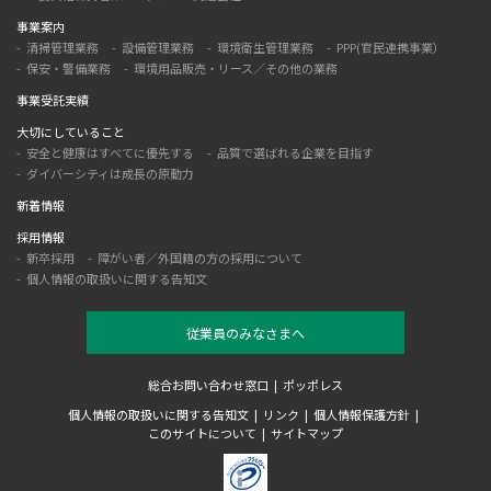
事業案内
清掃管理業務
設備管理業務
環境衛生管理業務
PPP(官民連携事業）
保安・警備業務
環境用品販売・リース／その他の業務
事業受託実績
大切にしていること
安全と健康はすべてに優先する
品質で選ばれる企業を目指す
ダイバーシティは成長の原動力
新着情報
採用情報
新卒採用
障がい者／外国籍の方の採用について
個人情報の取扱いに関する告知文
従業員のみなさまへ
総合お問い合わせ窓口
ポッポレス
個人情報の取扱いに関する告知文
リンク
個人情報保護方針
このサイトについて
サイトマップ