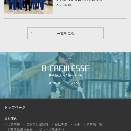
2026.02.06
一覧を見る
© 2020 B: CREW ESSE
トップページ
会社案内
代表挨拶
理念と行動指針
会社概要
沿革
事業所一覧
主要資格保持者数
グループ関連会社