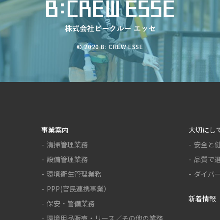
© 2020 B: CREW ESSE
事業案内
大切にし
清掃管理業務
安全と
設備管理業務
品質で
環境衛生管理業務
ダイバ
PPP(官民連携事業）
新着情報
保安・警備業務
環境用品販売・リース／その他の業務