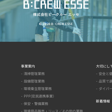
© 2020 B: CREW ESSE
事業案内
大切にし
清掃管理業務
安全と
設備管理業務
品質で
環境衛生管理業務
ダイバ
PPP(官民連携事業）
新着情報
保安・警備業務
環境用品販売・リース／その他の業務