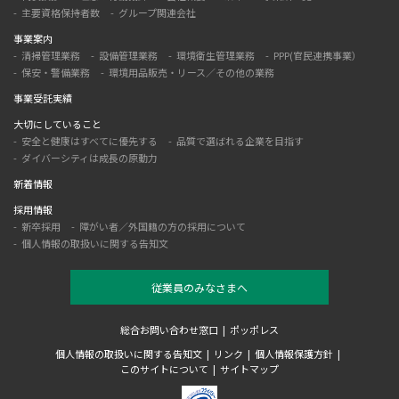
主要資格保持者数
グループ関連会社
事業案内
清掃管理業務
設備管理業務
環境衛生管理業務
PPP(官民連携事業）
保安・警備業務
環境用品販売・リース／その他の業務
事業受託実績
大切にしていること
安全と健康はすべてに優先する
品質で選ばれる企業を目指す
ダイバーシティは成長の原動力
新着情報
採用情報
新卒採用
障がい者／外国籍の方の採用について
個人情報の取扱いに関する告知文
従業員のみなさまへ
総合お問い合わせ窓口
ポッポレス
個人情報の取扱いに関する告知文
リンク
個人情報保護方針
このサイトについて
サイトマップ