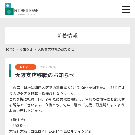
tog
新着情報
HOME
お知らせ
大阪支店移転のお知らせ
2013.08.08
お知らせ
大阪支店移転のお知らせ
この度、弊社は関西地区での事業拡大並びに強化を図るため、8月1日よ
り大阪支店を移転する運びとなりました。
これを機に社員一同、心新たに業務に精励し、皆様のご期待にお応えす
る所存でございます。今後とも、何卒一層のご支援ご鞭撻賜りますよう
お願い申し上げます。
（新住所）
〒550-0005
大阪府大阪市西区西本町1-2-14岡島ビルディング2F