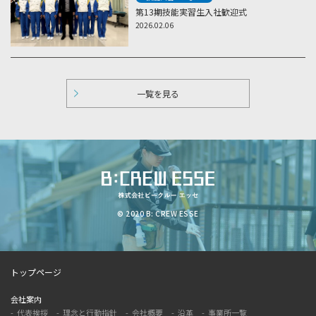
第13期技能実習生入社歓迎式
2026.02.06
一覧を見る
© 2020 B: CREW ESSE
トップページ
会社案内
代表挨拶
理念と行動指針
会社概要
沿革
事業所一覧