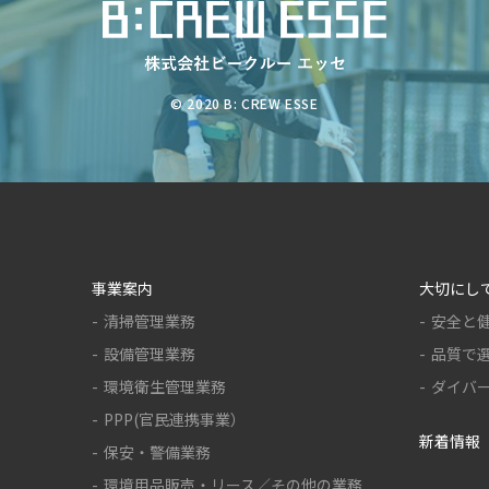
© 2020 B: CREW ESSE
事業案内
大切にし
清掃管理業務
安全と
設備管理業務
品質で
環境衛生管理業務
ダイバ
PPP(官民連携事業）
新着情報
保安・警備業務
環境用品販売・リース／その他の業務