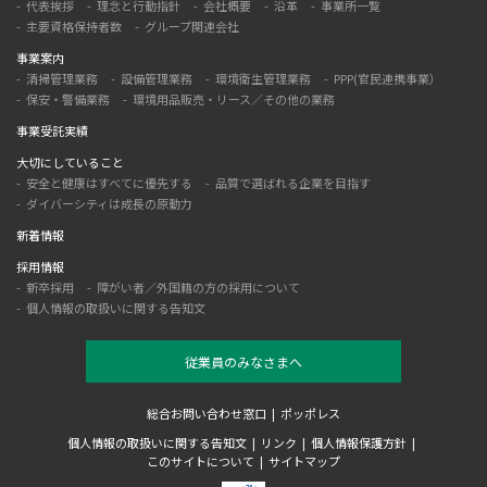
代表挨拶
理念と行動指針
会社概要
沿革
事業所一覧
主要資格保持者数
グループ関連会社
事業案内
清掃管理業務
設備管理業務
環境衛生管理業務
PPP(官民連携事業）
保安・警備業務
環境用品販売・リース／その他の業務
事業受託実績
大切にしていること
安全と健康はすべてに優先する
品質で選ばれる企業を目指す
ダイバーシティは成長の原動力
新着情報
採用情報
新卒採用
障がい者／外国籍の方の採用について
個人情報の取扱いに関する告知文
従業員のみなさまへ
総合お問い合わせ窓口
ポッポレス
個人情報の取扱いに関する告知文
リンク
個人情報保護方針
このサイトについて
サイトマップ