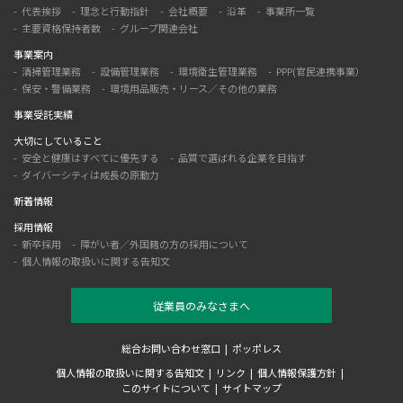
代表挨拶
理念と行動指針
会社概要
沿革
事業所一覧
主要資格保持者数
グループ関連会社
事業案内
清掃管理業務
設備管理業務
環境衛生管理業務
PPP(官民連携事業）
保安・警備業務
環境用品販売・リース／その他の業務
事業受託実績
大切にしていること
安全と健康はすべてに優先する
品質で選ばれる企業を目指す
ダイバーシティは成長の原動力
新着情報
採用情報
新卒採用
障がい者／外国籍の方の採用について
個人情報の取扱いに関する告知文
従業員のみなさまへ
総合お問い合わせ窓口
ポッポレス
個人情報の取扱いに関する告知文
リンク
個人情報保護方針
このサイトについて
サイトマップ