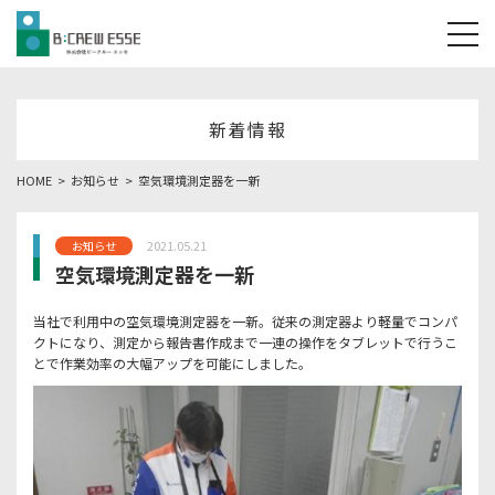
tog
新着情報
HOME
お知らせ
空気環境測定器を一新
2021.05.21
お知らせ
空気環境測定器を一新
当社で利用中の空気環境測定器を一新。従来の測定器より軽量でコンパ
クトになり、測定から報告書作成まで一連の操作をタブレットで行うこ
とで作業効率の大幅アップを可能にしました。