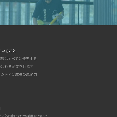
ていること
健康はすべてに優先する
選ばれる企業を目指す
ーシティは成長の原動力
用
者／外国籍の方の採用について