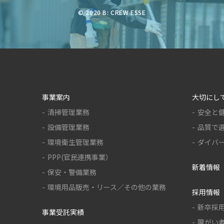
© 2020 B: CREW ESSE
事業案内
大切にし
清掃管理業務
安全と
設備管理業務
品質で
環境衛生管理業務
ダイバ
PPP(官民連携事業）
新着情報
保安・警備業務
環境用品販売・リース／その他の業務
採用情報
新卒採
事業受託実績
障がい