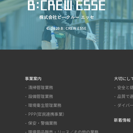
© 2020 B: CREW ESSE
事業案内
大切にし
清掃管理業務
安全と
設備管理業務
品質で
環境衛生管理業務
ダイバ
PPP(官民連携事業）
新着情報
保安・警備業務
環境用品販売・リース／その他の業務