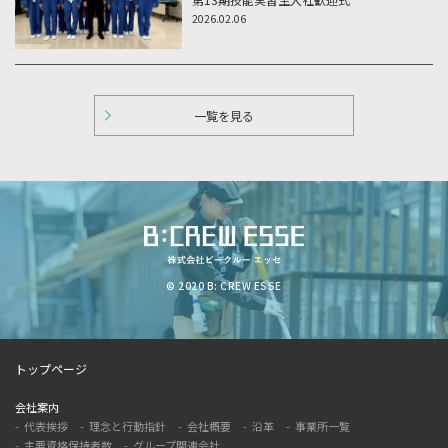
2026.02.06
一覧を見る
© 2020 B: CREW ESSE
トップページ
会社案内
代表挨拶
理念と行動指針
会社概要
沿革
事業所一覧
主要資格保持者数
グループ関連会社