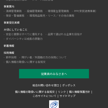
事業案内
清掃管理業務
設備管理業務
環境衛生管理業務
PPP(官民連携事業）
保安・警備業務
環境用品販売・リース／その他の業務
事業受託実績
大切にしていること
安全と健康はすべてに優先する
品質で選ばれる企業を目指す
ダイバーシティは成長の原動力
新着情報
採用情報
新卒採用
障がい者／外国籍の方の採用について
個人情報の取扱いに関する告知文
従業員のみなさまへ
総合お問い合わせ窓口
ポッポレス
個人情報の取扱いに関する告知文
リンク
個人情報保護方針
このサイトについて
サイトマップ