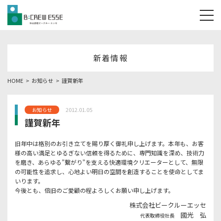
tog
新着情報
HOME
お知らせ
謹賀新年
2012.01.05
お知らせ
謹賀新年
旧年中は格別のお引き立てを賜り厚く御礼申し上げます。本年も、お客
様の高い満足とゆるぎない信頼を得るために、専門知識を深め、技術力
を磨き、あらゆる”繋がり”を支える快適環境クリエーターとして、無限
の可能性を追求し、心地よい明日の空間を創造することを使命としてま
いります。
今後とも、倍旧のご愛顧の程よろしくお願い申し上げます。
株式会社ビークルーエッセ
國光 弘
代表取締役社長