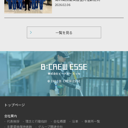
2026.02.06
一覧を見る
© 2020 B: CREW ESSE
トップページ
会社案内
代表挨拶
理念と行動指針
会社概要
沿革
事業所一覧
主要資格保持者数
グループ関連会社