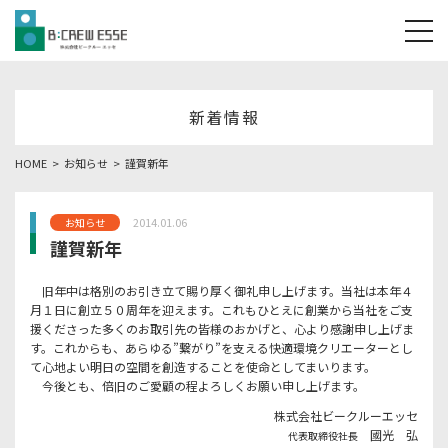
tog
新着情報
HOME
お知らせ
謹賀新年
2014.01.06
お知らせ
謹賀新年
旧年中は格別のお引き立て賜り厚く御礼申し上げます。当社は本年４
月１日に創立５０周年を迎えます。これもひとえに創業から当社をご支
援くださった多くのお取引先の皆様のおかげと、心より感謝申し上げま
す。これからも、あらゆる”繋がり”を支える快適環境クリエーターとし
て心地よい明日の空間を創造することを使命としてまいります。
今後とも、倍旧のご愛顧の程よろしくお願い申し上げます。
株式会社ビークルーエッセ
國光 弘
代表取締役社長