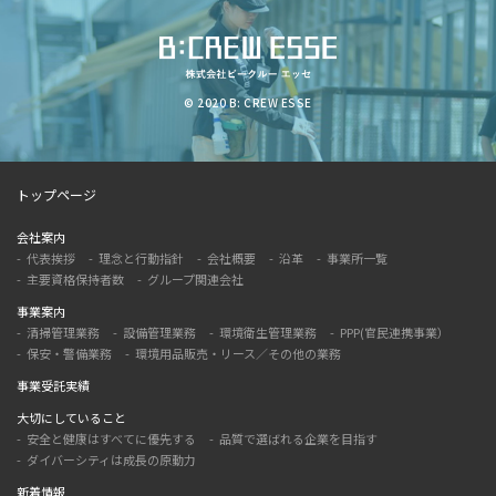
© 2020 B: CREW ESSE
トップページ
会社案内
代表挨拶
理念と行動指針
会社概要
沿革
事業所一覧
主要資格保持者数
グループ関連会社
事業案内
清掃管理業務
設備管理業務
環境衛生管理業務
PPP(官民連携事業）
保安・警備業務
環境用品販売・リース／その他の業務
事業受託実績
大切にしていること
安全と健康はすべてに優先する
品質で選ばれる企業を目指す
ダイバーシティは成長の原動力
新着情報