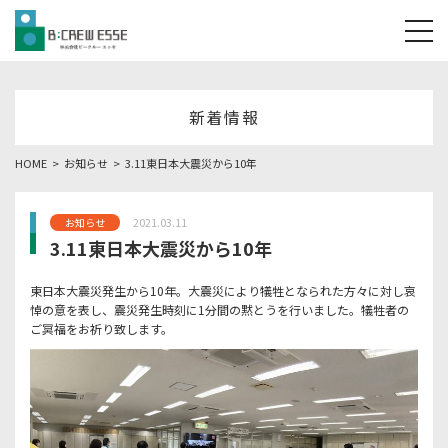
tog
新着情報
HOME
お知らせ
3.11東日本大震災から10年
2021.03.11
お知らせ
3.11東日本大震災から10年
東日本大震災発生から10年。大震災により犠牲となられた方々に対し哀
悼の意を表し、震災発生時刻に1分間の黙とうを行いました。犠牲者の
ご冥福をお祈り致します。