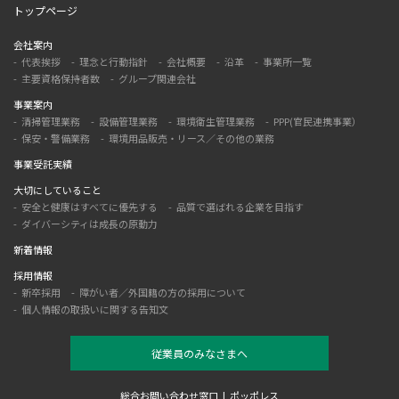
トップページ
会社案内
代表挨拶
理念と行動指針
会社概要
沿革
事業所一覧
主要資格保持者数
グループ関連会社
事業案内
清掃管理業務
設備管理業務
環境衛生管理業務
PPP(官民連携事業）
保安・警備業務
環境用品販売・リース／その他の業務
事業受託実績
大切にしていること
安全と健康はすべてに優先する
品質で選ばれる企業を目指す
ダイバーシティは成長の原動力
新着情報
採用情報
新卒採用
障がい者／外国籍の方の採用について
個人情報の取扱いに関する告知文
従業員のみなさまへ
総合お問い合わせ窓口
ポッポレス