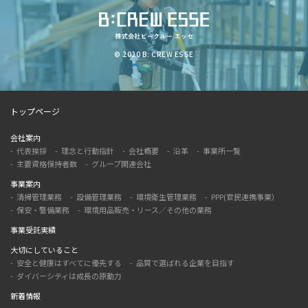
© 2020 B: CREW ESSE
トップページ
会社案内
代表挨拶
理念と行動指針
会社概要
沿革
事業所一覧
主要資格保持者数
グループ関連会社
事業案内
清掃管理業務
設備管理業務
環境衛生管理業務
PPP(官民連携事業）
保安・警備業務
環境用品販売・リース／その他の業務
事業受託実績
大切にしていること
安全と健康はすべてに優先する
品質で選ばれる企業を目指す
ダイバーシティは成長の原動力
新着情報