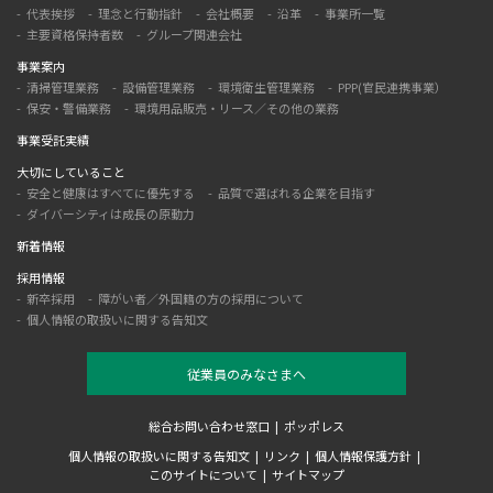
代表挨拶
理念と行動指針
会社概要
沿革
事業所一覧
主要資格保持者数
グループ関連会社
事業案内
清掃管理業務
設備管理業務
環境衛生管理業務
PPP(官民連携事業）
保安・警備業務
環境用品販売・リース／その他の業務
事業受託実績
大切にしていること
安全と健康はすべてに優先する
品質で選ばれる企業を目指す
ダイバーシティは成長の原動力
新着情報
採用情報
新卒採用
障がい者／外国籍の方の採用について
個人情報の取扱いに関する告知文
従業員のみなさまへ
総合お問い合わせ窓口
ポッポレス
個人情報の取扱いに関する告知文
リンク
個人情報保護方針
このサイトについて
サイトマップ