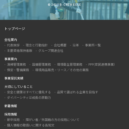
© 2020 B: CREW ESSE
トップページ
会社案内
代表挨拶
理念と行動指針
会社概要
沿革
事業所一覧
主要資格保持者数
グループ関連会社
事業案内
清掃管理業務
設備管理業務
環境衛生管理業務
PPP(官民連携事業）
保安・警備業務
環境用品販売・リース／その他の業務
事業受託実績
大切にしていること
安全と健康はすべてに優先する
品質で選ばれる企業を目指す
ダイバーシティは成長の原動力
新着情報
採用情報
新卒採用
障がい者／外国籍の方の採用について
個人情報の取扱いに関する告知文